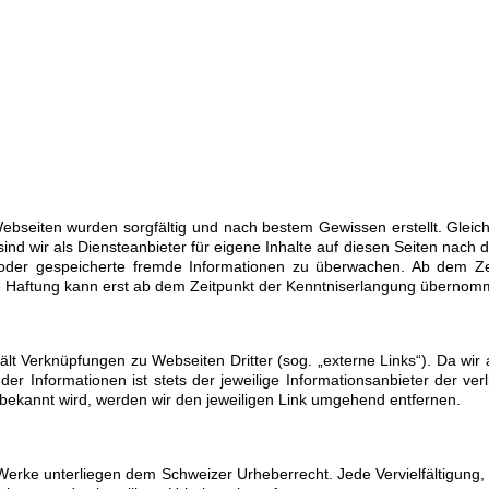
bseiten wurden sorgfältig und nach bestem Gewissen erstellt. Gleichwoh
ir als Diensteanbieter für eigene Inhalte auf diesen Seiten nach de
 oder gespeicherte fremde Informationen zu überwachen. Ab dem Zei
he Haftung kann erst ab dem Zeitpunkt der Kenntniserlangung überno
t Verknüpfungen zu Webseiten Dritter (sog. „externe Links“). Da wir a
r Informationen ist stets der jeweilige Informationsanbieter der ver
bekannt wird, werden wir den jeweiligen Link umgehend entfernen.
 Werke unterliegen dem Schweizer Urheberrecht. Jede Vervielfältigung,